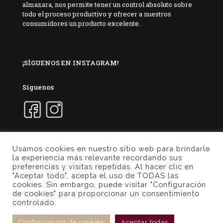
almazara, nos permite tener un control absoluto sobre
todo el proceso productivo y ofrecer a nuestros
consumidores un producto excelente.
¡SÍGUENOS EN INSTAGRAM!
Síguenos
Usamos cookies en nuestro sitio web para brindarle
la experiencia más relevante recordando sus
© 2017 Marqués de Valdueza | Created by
Murphy
preferencias y visitas repetidas. Al hacer clic en
Marketing
"Aceptar todo", acepta el uso de TODAS las
cookies. Sin embargo, puede visitar "Configuración
Política de privacidad
Condiciones de uso
de cookies" para proporcionar un consentimiento
Política de cookies
controlado.
Condiciones generales tienda online
Configuración de cookies
Aceptar todas